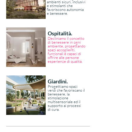
ambienti sicuri, inclusivi
e stimolanti che
favoriscono autonomia
e benessere.
Ospitalità.
Decliniamo il concetto
di benessere in ogni
ambiente, progettando
spazi accoglienti,
funzionali e capaci di
offrire alle persone
esperienze di qualità.
Giardini.
Progettiamo spazi
verdi che favoriscano il
benessere, la
stimolazione
multisensoriale ed il
supporto ai processi
di cura.