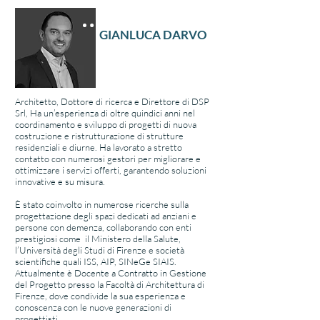
GIANLUCA DARVO
Direttore tecnico
Settore socio-sanitario
​Architetto, Dottore di ricerca e Direttore di DSP
Srl, Ha un’esperienza di oltre quindici anni nel
coordinamento e sviluppo di progetti di nuova
costruzione e ristrutturazione di strutture
residenziali e diurne. Ha lavorato a stretto
contatto con numerosi gestori per migliorare e
ottimizzare i servizi offerti, garantendo soluzioni
innovative e su misura.
È stato coinvolto in numerose ricerche sulla
progettazione degli spazi dedicati ad anziani e
persone con demenza, collaborando con enti
prestigiosi come il Ministero della Salute,
l’Università degli Studi di Firenze e società
scientifiche quali ISS, AIP, SINeGe SIAIS.
Attualmente è Docente a Contratto in Gestione
del Progetto presso la Facoltà di Architettura di
Firenze, dove condivide la sua esperienza e
conoscenza con le nuove generazioni di
progettisti.