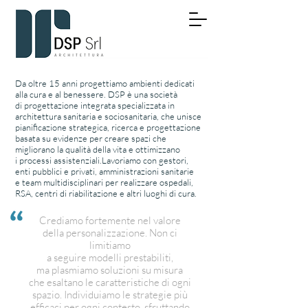
Da oltre 15 anni progettiamo ambienti dedicati
alla cura e al benessere. DSP è una società
di progettazione integrata specializzata in
architettura sanitaria e sociosanitaria, che unisce
pianificazione strategica, ricerca e progettazione
basata su evidenze per creare spazi che
migliorano la qualità della vita e ottimizzano
i processi assistenziali.​Lavoriamo con gestori,
enti pubblici e privati, amministrazioni sanitarie
e team multidisciplinari per realizzare ospedali,
RSA, centri di riabilitazione e altri luoghi di cura.
Crediamo fortemente nel valore
della personalizzazione. Non ci
limitiamo
a seguire modelli prestabiliti,
ma plasmiamo soluzioni su misura
che esaltano le caratteristiche di ogni
spazio. Individuiamo le strategie più
efficaci per ogni contesto, sfruttando