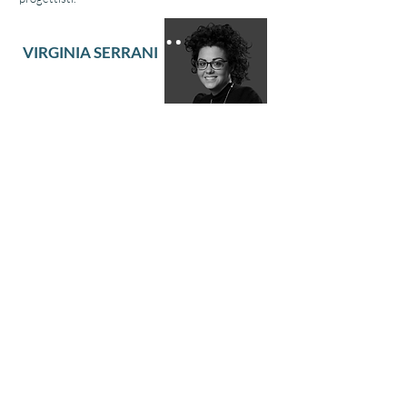
VIRGINIA SERRANI
Direttore tecnico
Settore sanitario
​Architetto, Dottore di ricerca e Socio fondatore
di DSP Srl, è il responsabile delle attività di
ricerca e progettazione dello studio. Ha
maturato un’approfondita esperienza nella
progettazione di spazi pensati per persone con
bisogni specifici, come disabilità complessa o
situazioni di fine vita, con l’obiettivo di migliorare
la qualità e ottimizzare la funzionalità degli
ambienti.
Offre consulenze tecnico-scientifiche a enti
pubblici e privati, collaborando con rinomati
centri di ricerca internazionali e università, come
la Clemson University (USA). È inoltre referente
della Regione Toscana e di ARS Toscana per
l’innovazione nei Dipartimenti di Emergenza e
nella progettazione di spazi destinati a persone
con disabilità fisiche e intellettive.
I nostri collaboratori dal 2009.