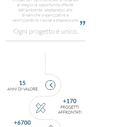
al meglio le opportunità offerte
dall'ambiente, adattandoci alle
dinamiche organizzative e
valorizzando le risorse a disposizione.
Ogni progetto è unico.
15
ANNI DI VALORE
+170
PROGETTI
AFFRONTATI
+6700