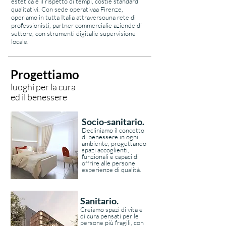
estetica e il rispetto di tempi, costie standard
qualitativi. Con sede operativaa Firenze,
operiamo in tutta Italia attraversouna rete di
professionisti, partner commercialie aziende di
settore, con strumenti digitalie supervisione
locale.
Progettiamo
luoghi per la cura
ed il benessere
Socio-sanitario.
Decliniamo il concetto
di benessere in ogni
ambiente, progettando
spazi accoglienti,
funzionali e capaci di
offrire alle persone
esperienze di qualità.
Sanitario.
Creiamo spazi di vita e
di cura pensati per le
persone più fragili, con